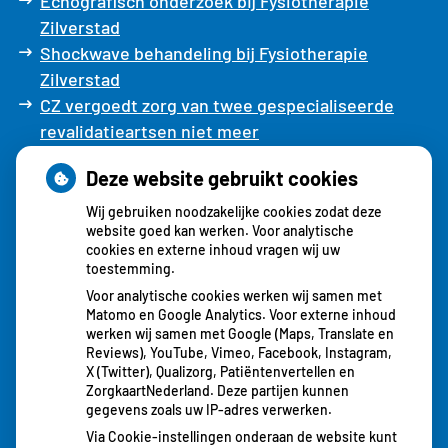
Echografisch onderzoek bij Fysiotherapie
Zilverstad
Shockwave behandeling bij Fysiotherapie
Zilverstad
CZ vergoedt zorg van twee gespecialiseerde
revalidatieartsen niet meer
Deze website gebruikt cookies
Ixorg
Wij gebruiken noodzakelijke cookies zodat deze
website goed kan werken. Voor analytische
cookies en externe inhoud vragen wij uw
Alternatief voor uw aanvullende verzekering
toestemming.
Voor analytische cookies werken wij samen met
Matomo en Google Analytics. Voor externe inhoud
werken wij samen met Google (Maps, Translate en
Reviews), YouTube, Vimeo, Facebook, Instagram,
X (Twitter), Qualizorg, Patiëntenvertellen en
ZorgkaartNederland. Deze partijen kunnen
gegevens zoals uw IP-adres verwerken.
Via Cookie-instellingen onderaan de website kunt