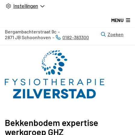
Instellingen
MENU
Bergambachterstraat
9c
Zoeken
2871 JB
Schoonhoven
0182-383300
Tel:
Bekkenbodem expertise
werkgroep GHZ