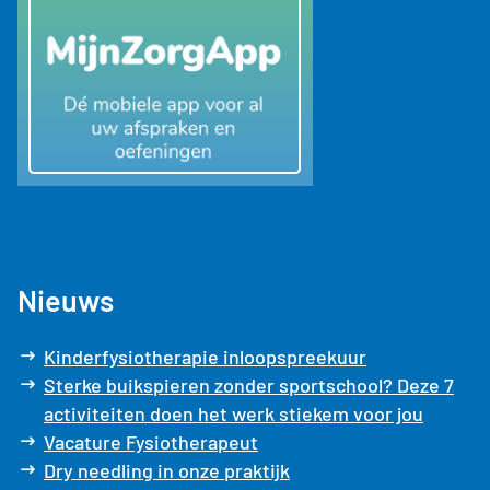
Nieuws
Kinderfysiotherapie inloopspreekuur
Sterke buikspieren zonder sportschool? Deze 7
activiteiten doen het werk stiekem voor jou
Vacature Fysiotherapeut
Dry needling in onze praktijk