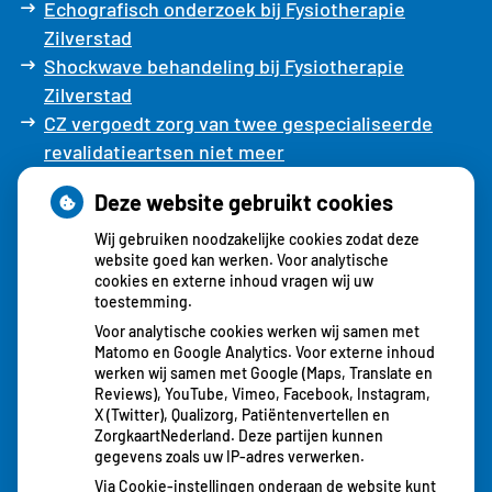
Echografisch onderzoek bij Fysiotherapie
Zilverstad
Shockwave behandeling bij Fysiotherapie
Zilverstad
CZ vergoedt zorg van twee gespecialiseerde
revalidatieartsen niet meer
Deze website gebruikt cookies
Ixorg
Wij gebruiken noodzakelijke cookies zodat deze
website goed kan werken. Voor analytische
cookies en externe inhoud vragen wij uw
Alternatief voor uw aanvullende verzekering
toestemming.
Voor analytische cookies werken wij samen met
Matomo en Google Analytics. Voor externe inhoud
werken wij samen met Google (Maps, Translate en
Reviews), YouTube, Vimeo, Facebook, Instagram,
X (Twitter), Qualizorg, Patiëntenvertellen en
ZorgkaartNederland. Deze partijen kunnen
gegevens zoals uw IP-adres verwerken.
Via Cookie-instellingen onderaan de website kunt