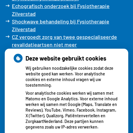
Echografisch onderzoek bij Fysiotherapie
Zilverstad
Shockwave behandeling bij Fysiotherapie
Zilverstad
CZ vergoedt zorg van twee gespecialiseerde
revalidatieartsen niet meer
Deze website gebruikt cookies
Ixorg
Wij gebruiken noodzakelijke cookies zodat deze
website goed kan werken. Voor analytische
cookies en externe inhoud vragen wij uw
Alternatief voor uw aanvullende verzekering
toestemming.
Voor analytische cookies werken wij samen met
Matomo en Google Analytics. Voor externe inhoud
werken wij samen met Google (Maps, Translate en
Reviews), YouTube, Vimeo, Facebook, Instagram,
X (Twitter), Qualizorg, Patiëntenvertellen en
ZorgkaartNederland. Deze partijen kunnen
gegevens zoals uw IP-adres verwerken.