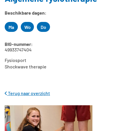
Beschikbare dagen:
Ma
Wo
Do
Maandag
Woensdag
Donderdag
BIG-nummer:
49933747404
Fysiosport
Shockwave therapie
Terug naar overzicht