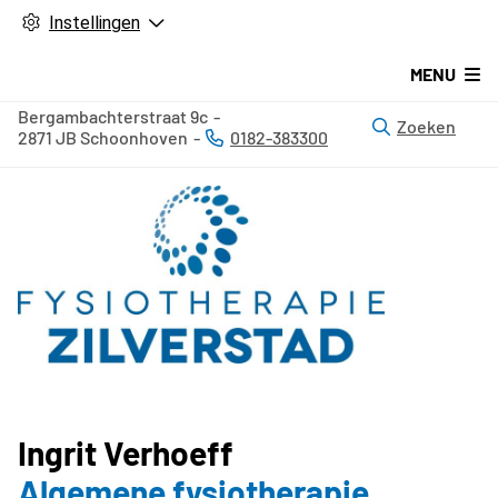
Instellingen
MENU
Bergambachterstraat
9c
Zoeken
2871 JB
Schoonhoven
0182-383300
Tel:
Ingrit Verhoeff
Algemene fysiotherapie