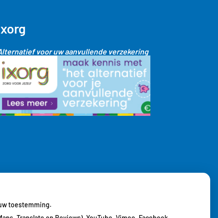
Ixorg
Alternatief voor uw aanvullende verzekering
j uw toestemming.
Maps, Translate en Reviews), YouTube, Vimeo, Facebook,