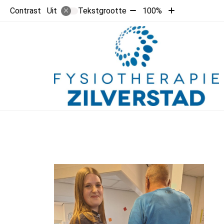
Tekst
Tekst
Contrast
Tekstgrootte
100%
Uit
verkleinen
vergroten
met
met
10%
10%