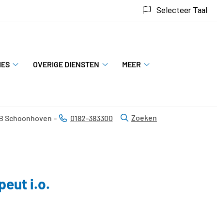
Selecteer Taal
IES
OVERIGE DIENSTEN
MEER
Specialisaties
Overige
Meer
submenu
diensten
submenu
submenu
Zoeken
B
Schoonhoven
0182-383300
Tel:
eut i.o.